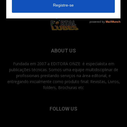
ABOUT US
Fundada em 2007 a EDITORA ONZE é especialista em
publicações técnicas. Somos uma equipe multidisciplinar de
profissionais prestando serviços na área editorial, e
entregando inicialmente como produto final: Revistas, Livros,
folders, Brochuras etc
FOLLOW US