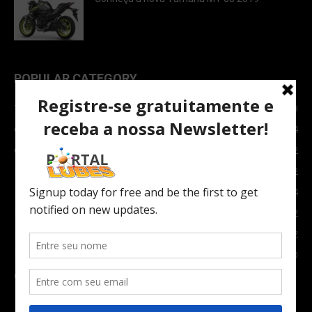
POPULAR CATEGORY
TOPNEWS
7089
Carro e Moto
3764
Carro
2082
Notícias
1852
Indústria
1024
Moto
972
Economia
672
Newsletter
630
Carros Verdes e Novas tecnologias automotivas
561