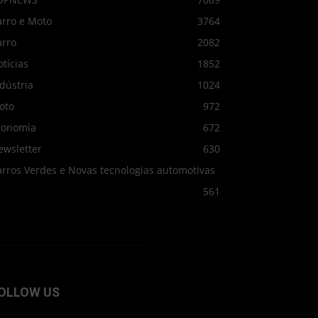
arro e Moto
3764
arro
2082
tícias
1852
dústria
1024
oto
972
conomia
672
ewsletter
630
arros Verdes e Novas tecnologias automotivas
561
OLLOW US