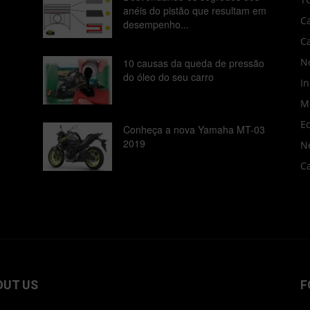
anéis do pistão que resultam em
C
desempenho...
C
No
10 causas da queda de pressão
do óleo do seu carro
In
M
E
Conheça a nova Yamaha MT-03
2019
N
C
OUT US
F