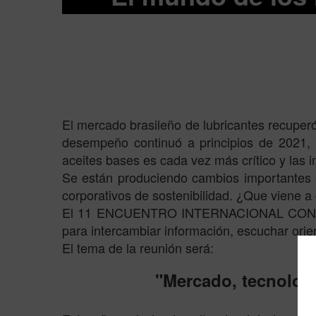
El mercado brasileño de lubricantes recuper
desempeño continuó a principios de 2021, p
aceites bases es cada vez más crítico y las
Se están produciendo cambios importantes en
corporativos de sostenibilidad. ¿Que viene a
El 11 ENCUENTRO INTERNACIONAL CON EL 
para intercambiar información, escuchar orie
El tema de la reunión será:
"Mercado, tecnologí