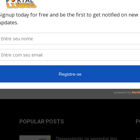
ortunidad de participar en el Encuentro que ya se ha c
ma Zoom, con una contraseña especial para ingresar a
os ​​en la cadena de producción de lubricantes, en Brasil 
al de empresas productoras y diferentes grupos de prove
POPULAR POSTS
P
Desvendando os segredos dos
T