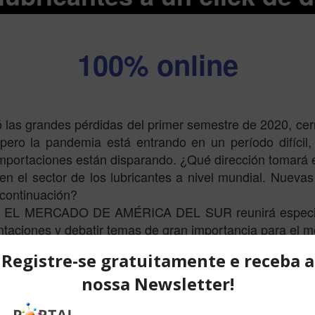
100% online
ó las grandes pérdidas del primer semestre de 2020, cer
ero la pandemia está entrando en un período difícil,
 importaciones están disparando. ¿Qué dirección tomará
 el sector de los lubricantes a nivel mundial. Nuevas 
 continuación?
MERCADO DE AMÉRICA DEL SUR reunirá especialistas
ntaciones y debatir temas de gran importancia para el 
a y sostenibilidad: ampliando la visión 