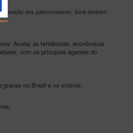
 exposição dos patrocinadores. Será também
ivos: Avaliar as tendências, econômicas
ebater, com os principais agentes do
 graxas no Brasil e no exterior:
ras;