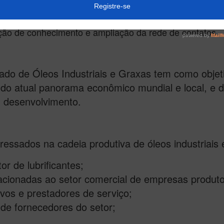
acional e internacionalmente, contará com uma ampla
ão de conhecimento e ampliação da rede de contatos.
ado de Óleos Industriais e Graxas tem como objet
do atual panorama econômico mundial e local, e d
u desenvolvimento.
ressados na cadeia produtiva de óleos industriais e
or de lubrificantes;
acionadas ao setor comercial de empresas produto
ivos e prestadores de serviço;
 de fornecedores do setor;