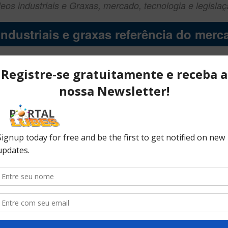
eos industriais e Graxas, mercado, tecnologia e legisla
ndustriais e graxas referência do mer
Faça sua inscrição
nal com o Mercado 2023, chegou a hora de abordar o m
tes atores do mercado facilitando, em definitivo, o NET
a agenda especial, com uma visão atualizada abor
também sobre o mercado brasileiro, os mais important
 e muito mais durante esses dois dias de reunião.
com o Mercado de Óleos Industriais e Gr
24 e 25 de outubro de 2023
das 9:00 às 17:00 h. (UTC-3)
Tradução simultânea português-Inglês