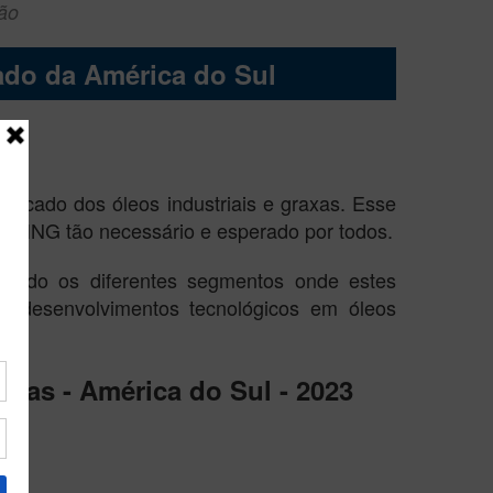
ção
cado da América do Sul
ercado dos óleos industriais e graxas. Esse
WORKING tão necessário e esperado por todos.
dando os diferentes segmentos onde estes
es desenvolvimentos tecnológicos em óleos
axas - América do Sul - 2023