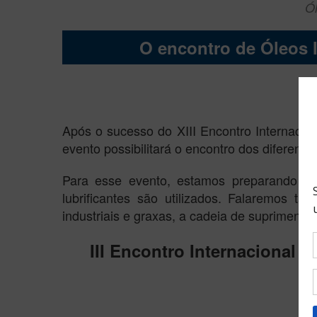
Ól
O encontro de Óleos I
Após o sucesso do XIII Encontro Internacio
evento possibilitará o encontro dos diferen
Para esse evento, estamos preparando um
lubrificantes são utilizados. Falaremos 
industriais e graxas, a cadeia de suprimento
III Encontro Internacional 