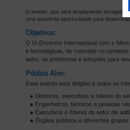
O evento, que será amplamente divulgado n
uma excelente oportunidade para disseminaç
Objetivos:
O III Encontro Internacional com o Merc
e tecnológicas, do mercado no contexto 
setor, os problemas e soluções para se
Público Alvo:
Esse evento está dirigido à todos os inte
● Diretores, executivos e líderes do set
● Engenheiros, técnicos e pessoas rel
● Executivos e líderes do setor de adit
● Órgãos públicos e diferentes grupos