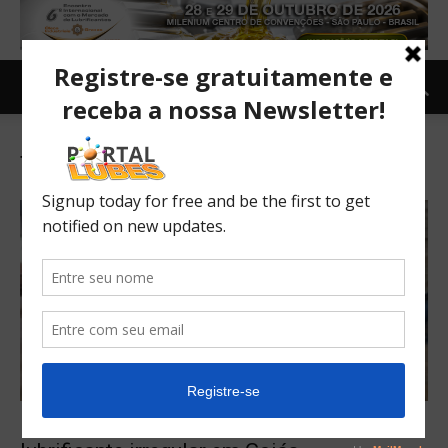
Tag: fiscalização
Fiscalização apreende 4424 litros de óleo