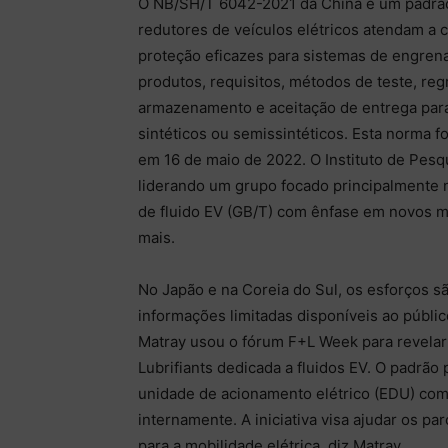
O NB/SH/T 6042-2021 da China é um padrão d
redutores de veículos elétricos atendam a cr
proteção eficazes para sistemas de engrena
produtos, requisitos, métodos de teste, re
armazenamento e aceitação de entrega para
sintéticos ou semissintéticos. Esta norma 
em 16 de maio de 2022. O Instituto de Pesq
liderando um grupo focado principalmente
de fluido EV (GB/T) com ênfase em novos mé
mais.
No Japão e na Coreia do Sul, os esforços 
informações limitadas disponíveis ao públic
Matray usou o fórum F+L Week para revelar 
Lubrifiants dedicada a fluidos EV. O padrã
unidade de acionamento elétrico (EDU) co
internamente. A iniciativa visa ajudar os pa
para a mobilidade elétrica, diz Matray.