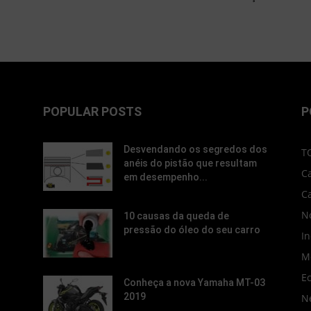
POPULAR POSTS
P
Desvendando os segredos dos
T
anéis do pistão que resultam
C
em desempenho...
C
No
10 causas da queda de
pressão do óleo do seu carro
In
M
E
Conheça a nova Yamaha MT-03
2019
N