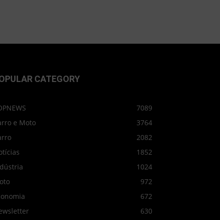
OPULAR CATEGORY
OPNEWS
7089
arro e Moto
3764
arro
2082
tícias
1852
dústria
1024
oto
972
conomia
672
ewsletter
630