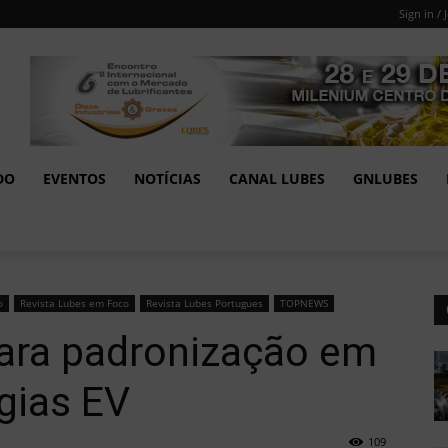
Sign in / 
DO
EVENTOS
NOTÍCIAS
CANAL LUBES
GNLUBES
o
Revista Lubes em Foco
Revista Lubes Portugues
TOPNEWS
para padronização em
ogias EV
109