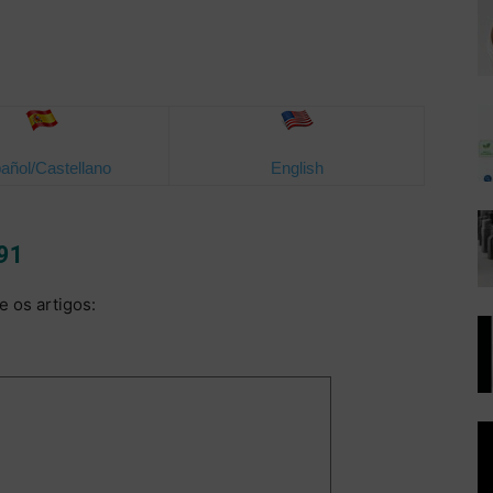
añol/Castellano
English
 91
e os artigos: