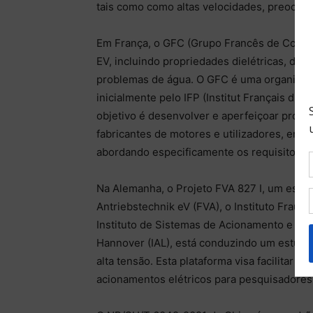
tais como como altas velocidades, preocup
Em França, o GFC (Grupo Francês de Coorde
EV, incluindo propriedades dielétricas, des
problemas de água. O GFC é uma organizaçã
inicialmente pelo IFP (Institut Français du 
objetivo é desenvolver e aperfeiçoar proced
fabricantes de motores e utilizadores, em 
abordando especificamente os requisitos ún
Na Alemanha, o Projeto FVA 827 I, um esfo
Antriebstechnik eV (FVA), o Instituto Frau
Instituto de Sistemas de Acionamento e Ele
Hannover (IAL), está conduzindo um estudo 
alta tensão. Esta plataforma visa facilitar
acionamentos elétricos para pesquisadores e