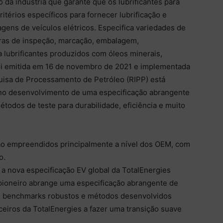
a indústria que garante que os lubrificantes para
itérios específicos para fornecer lubrificação e
gens de veículos elétricos. Especifica variedades de
gras de inspeção, marcação, embalagem,
 lubrificantes produzidos com óleos minerais,
foi emitida em 16 de novembro de 2021 e implementada
uisa de Processamento de Petróleo (RIPP) está
 no desenvolvimento de uma especificação abrangente
todos de teste para durabilidade, eficiência e muito
são empreendidos principalmente a nível dos OEM, com
o.
a nova especificação EV global da TotalEnergies
o pioneiro abrange uma especificação abrangente de
m benchmarks robustos e métodos desenvolvidos
rceiros da TotalEnergies a fazer uma transição suave