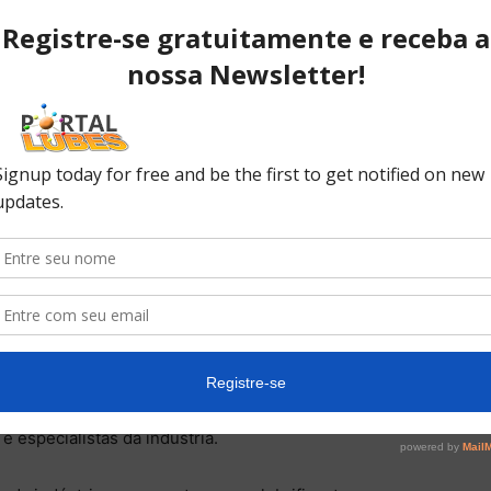
ações com corrosão e propriedades térmicas.
nação) está a explorar novos aspectos dos fluidos
gaste em alta velocidade, corrosão do cobre e
o francesa sem fins lucrativos criada em 1963,
Pétrole), hoje conhecido como IFPEN. O seu principal
imentos de teste para a indústria petrolífera,
coordenação com outras entidades europeias,
icos dos fabricantes franceses e das suas marcas.
rço colaborativo envolvendo a Forschungsvereinigung
nhofer de Design de Sistemas Mecatrônicos (IEM) e o
trônica de Potência da Universidade Leibniz de
preliminar sobre óleo para acionamento elétrico de
 a modelagem, acoplamento de modelos e simulação de
 especialistas da indústria.