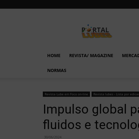
Lubes
em
Foco
HOME
REVISTA/ MAGAZINE
MERCA
NORMAS
Revista Lube em Foco on-line
Revista lubes - Lista por edica
Impulso global 
fluidos e tecnol
30/06/2024