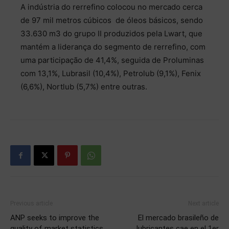
A indústria do rerrefino colocou no mercado cerca
de 97 mil metros cúbicos de óleos básicos, sendo
33.630 m3 do grupo II produzidos pela Lwart, que
mantém a liderança do segmento de rerrefino, com
uma participação de 41,4%, seguida de Proluminas
com 13,1%, Lubrasil (10,4%), Petrolub (9,1%), Fenix
(6,6%), Nortlub (5,7%) entre outras.
Previous article
Next article
ANP seeks to improve the
El mercado brasileño de
quality of market statistics
lubricantes cae en el 1er