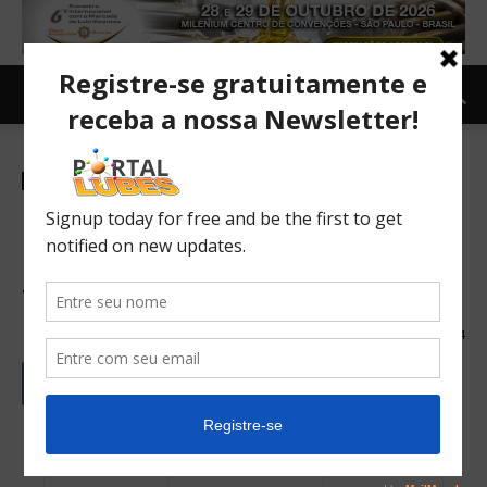
Newsletter
Mercado
TOPNEWS
Mercado brasileiro de
lubrificantes fecha 1º
trimestre em queda
03/05/2024
1394