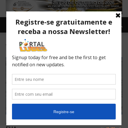
Tag: óleos lubrificantes
Aumento de preço dos lubrificantes nos