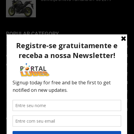
POPULAR CATEGORY
TOPNEWS
7089
Carro e Moto
3764
Carro
2082
Notícias
1852
Indústria
1024
Moto
972
Economia
672
Newsletter
630
Carros Verdes e Novas tecnologias automotivas
561