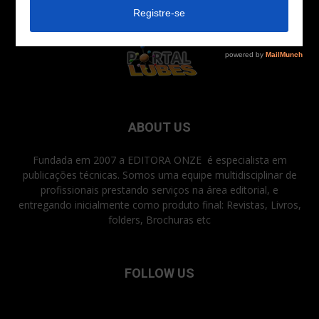
ABOUT US
Fundada em 2007 a EDITORA ONZE é especialista em
publicações técnicas. Somos uma equipe multidisciplinar de
profissionais prestando serviços na área editorial, e
entregando inicialmente como produto final: Revistas, Livros,
folders, Brochuras etc
FOLLOW US