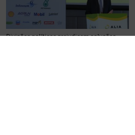
Divisões políticas prejudicam soluções
globais para transição energética
Bateria recarregável de íons de cálcio
atinge vida útil competitiva