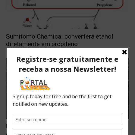
Sumitomo Chemical converterá etanol
diretamente em propileno
USP desenvolve estação de abastecimento
de hidrogênio a partir do etanol