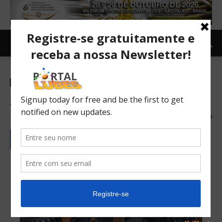
Revista Lubes Espanhol
Análisis de aceites en uso
27/06/2023
139
Português
Español/Castellano
English