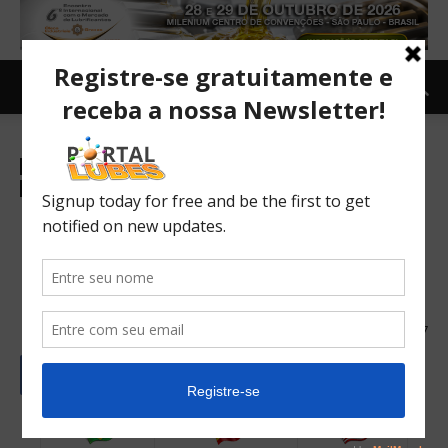
Mercado
Internacional
Newsletter
Legislação
Tecnologia
TOPNEWS
Euro 7 traz impactos em
motores, combustíveis e
lubrificantes
03/04/2023
427