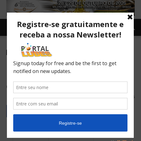
Revista Lubes Espanhol
Monitoreo de la presencia de
agua en aceites lubricantes
de turbogeneradores
20/04/2023
126