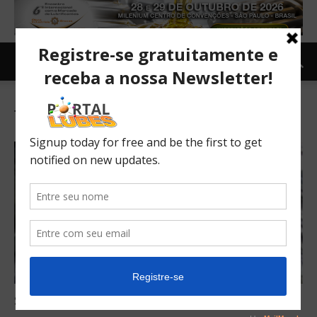
Tag: dot4
Some important tips about brake fluids