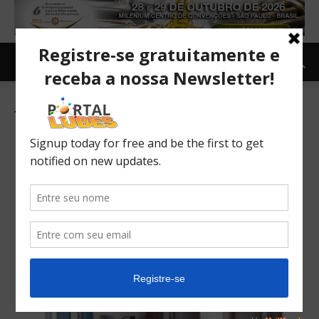
Tag: Contentores portáteis para
lubrificantes