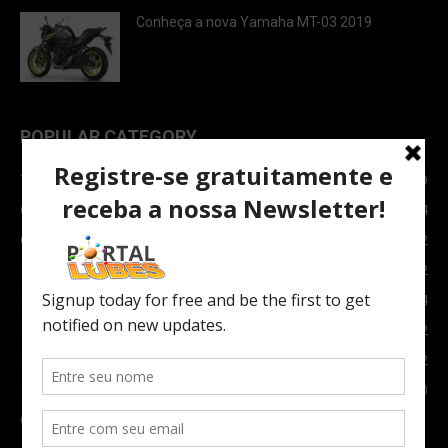
Conheça a nova Yamaha MT-03 2019
POPULAR CATEGORY
TOPNEWS
7089
Carro e Moto
3764
Carro
2082
Notícias
1852
Indústria
1024
Moto
972
Economia
672
Newsletter
630
Carros Verdes e Novas tecnologias automotivas
561