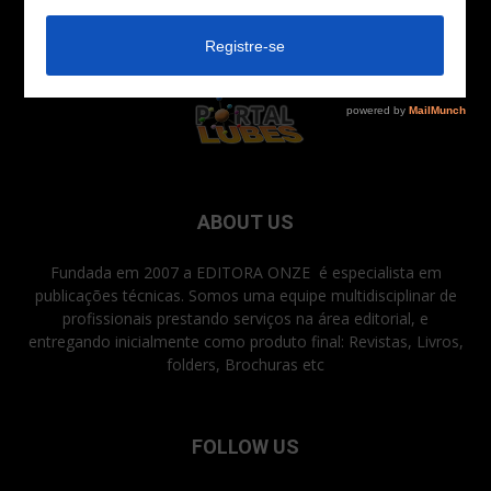
ABOUT US
Fundada em 2007 a EDITORA ONZE é especialista em
publicações técnicas. Somos uma equipe multidisciplinar de
profissionais prestando serviços na área editorial, e
entregando inicialmente como produto final: Revistas, Livros,
folders, Brochuras etc
FOLLOW US