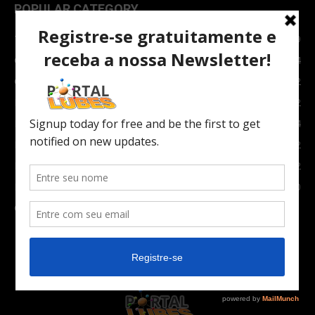
POPULAR CATEGORY
TOPNEWS
7089
Carro e Moto
3764
Carro
2082
Notícias
1852
Indústria
1024
Moto
972
Economia
672
Newsletter
630
Carros Verdes e Novas tecnologias automotivas
561