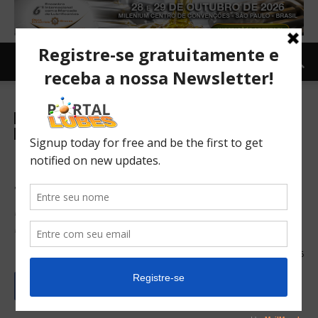
Revista Lube em Foco on-line
Revista lubes - Lista por edicao
Revista Lubes em Foco
Revista Lubes Portugues
TOPNEWS
Remoção de Verniz em
Sistemas Lubrificados
Protocolo Integrado com Resultados Comprovados em
Redutor e Acionamento Hidráulico
30/05/2026
106