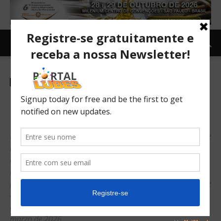
Revista Lubes Espanhol
La guerra de Irán y el Grupo
III
La producción de petróleos del Grupo III en Oriente Medio se
ha visto comprometida, afectando a más del 20 % del
comercio mundial de estos aceites. Otros productores
mundiales no pueden cubrir el déficit y se ven presionados
por el aumento de los costes. Los precios han subido más de
400 dólares por tonelada y siguen aumentando. Un mapa
del mercado y lo que se avecina. FactorK Consulting · 16 de
marzo de 2026