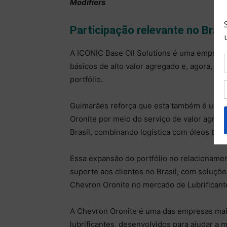
Modifiers
Participação relevante no Brasi
A ICONIC Base Oil Solutions é uma empresa lí
básicos de alto valor agregado e, agora, adi
portfólio.
Guimarães reforça que esta também é uma o
Oronite por meio do serviço de valor agreg
Brasil, combinando logística com óleos bás
Essa expansão do portfólio no relacioname
suporte aos clientes no Brasil, com soluçõe
Chevron Oronite no mercado de Lubrificant
A Chevron Oronite é uma das empresas mais
lubrificantes, desenvolvidos para ajudar 