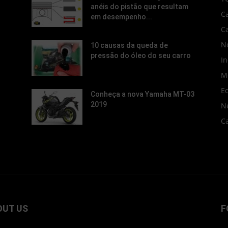
anéis do pistão que resultam
C
em desempenho...
C
No
10 causas da queda de
pressão do óleo do seu carro
In
M
E
Conheça a nova Yamaha MT-03
2019
N
C
OUT US
F