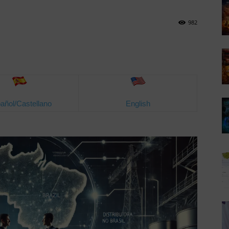
982
añol/Castellano
English