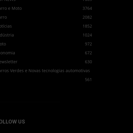
arro e Moto
3764
arro
2082
tícias
1852
dústria
1024
oto
972
conomia
672
ewsletter
630
arros Verdes e Novas tecnologias automotivas
561
OLLOW US