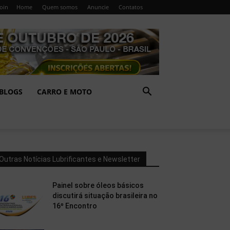
Join
Home
Quem somos
Anuncie
Contatos
BLOGS
CARRO E MOTO
Outras Notícias Lubrificantes e Newsletter
Painel sobre óleos básicos
discutirá situação brasileira no
16º Encontro