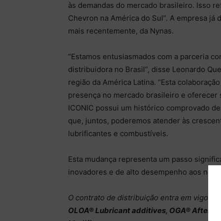
às demandas do mercado brasileiro. Isso r
Chevron na América do Sul”. A empresa já 
mais recentemente, da Nynas.
“Estamos entusiasmados com a parceria co
distribuidora no Brasil”, disse Leonardo Q
região da América Latina. “Esta colaboração
presença no mercado brasileiro e oferecer 
ICONIC possui um histórico comprovado de 
que, juntos, poderemos atender às crescen
lubrificantes e combustíveis.
Esta mudança representa um passo signific
inovadores e de alto desempenho aos nossos
O contrato de distribuição entra em vigor e
OLOA® Lubricant additives, OGA® Afterma