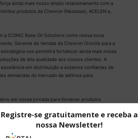
eforça ainda mais nosso amplo relacionamento com a
distribui produtos da Chevron (Nexbase), ACELEN e,
m a ICONIC Base Oil Solutions como nossa nova
uerente, Gerente de Vendas da Chevron Oronite para a
 estratégica nos permitirá fortalecer ainda mais nossa
soluções de alta qualidade aos nossos clientes. A
excelência em distribuição e estamos confiantes de
tes demandas do mercado de aditivos para
ativo em nossa jornada para fornecer produtos
 clientes na América Latina”, analisa.
m junho de 2025 e inclui os seguintes produtos:
rket Gasoline Additive and PARATONE® Viscosity