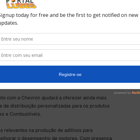
l
der no território brasileiro na distribuição de óleos
ciona aditivos para combustíveis e lubrificantes ao seu
portunidade de interagir com os clientes da Chevron
ado e da liderança do conceito de one-stop shop no
icos premium e soluções em aditivos.
nto com a Chevron ajudará a oferecer ainda mais
s de distribuição personalizadas para os produtos
es e Combustíveis.
 relevantes na produção de aditivos para
a melhorar o desempenho de motores. Com presença