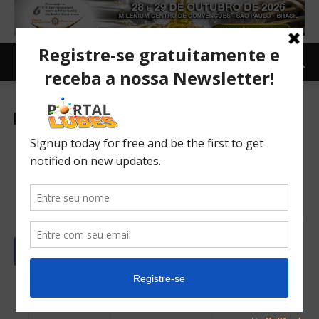
Newsletter-es
La subcontratación de la
producción es el foco de las
acciones de la ANP
15/07/2024
61