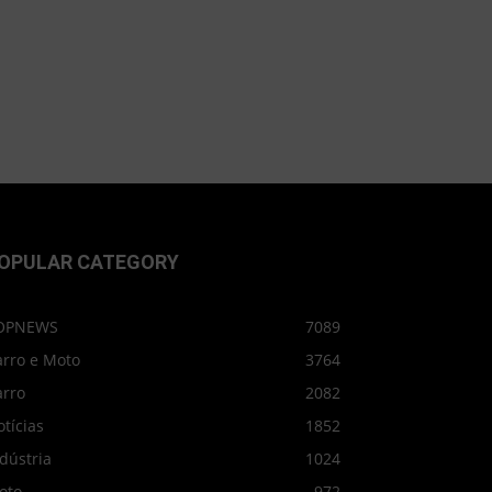
OPULAR CATEGORY
OPNEWS
7089
arro e Moto
3764
arro
2082
tícias
1852
dústria
1024
oto
972