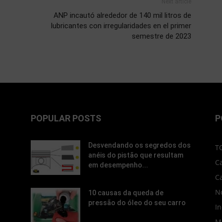
Next article
ANP incautó alrededor de 140 mil litros de
lubricantes con irregularidades en el primer
semestre de 2023
POPULAR POSTS
P
Desvendando os segredos dos
T
anéis do pistão que resultam
C
em desempenho...
C
No
10 causas da queda de
pressão do óleo do seu carro
In
M