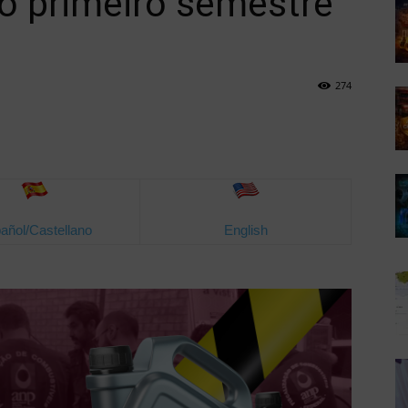
no primeiro semestre
274
añol/Castellano
English