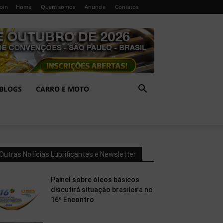
Join
Home
Quem somos
Anuncie
Contatos
BLOGS
CARRO E MOTO
Outras Notícias Lubrificantes e Newsletter
Painel sobre óleos básicos
discutirá situação brasileira no
16º Encontro