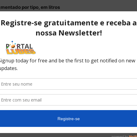
mentado por tipo, em litros
s