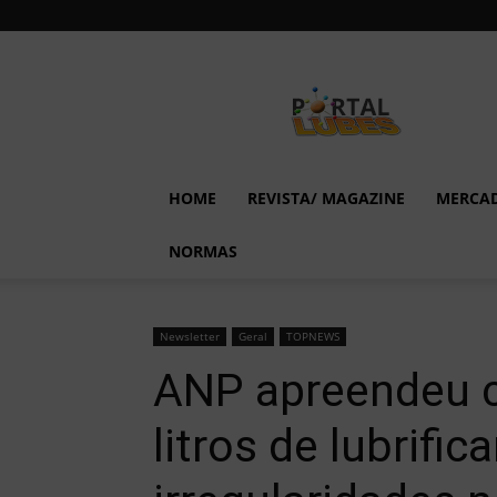
Lubes
em
Foco
HOME
REVISTA/ MAGAZINE
MERCA
NORMAS
Newsletter
Geral
TOPNEWS
ANP apreendeu c
litros de lubrifi