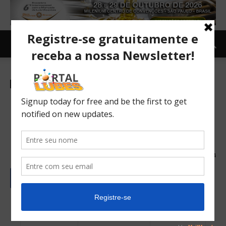
Newsletter
Mercado
TOPNEWS
Óleos básicos dos grupos II e
III com demanda crescente
no Brasil.
18/12/2023
594