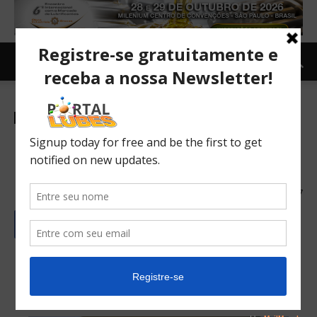
Newsletter-es
Los investigadores alemanes
buscan superlubricidad
18/10/2021
127
English
Português
Español/Castellano