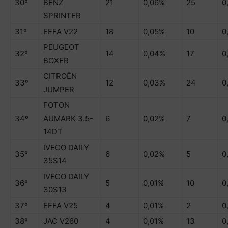
30º
BENZ
21
0,06%
25
0
SPRINTER
31º
EFFA V22
18
0,05%
10
0
PEUGEOT
32º
14
0,04%
17
0
BOXER
CITROËN
33º
12
0,03%
24
0
JUMPER
FOTON
34º
AUMARK 3.5-
6
0,02%
7
0
14DT
IVECO DAILY
35º
6
0,02%
5
0
35S14
IVECO DAILY
36º
5
0,01%
10
0
30S13
37º
EFFA V25
4
0,01%
2
0
38º
JAC V260
4
0,01%
13
0