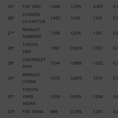
25º
FIAT UNO
1.569
1,23%
4.451
3,
CITROËN
26º
1.452
1,14%
1.125
0,
C4 CACTUS
RENAULT
27º
1.295
1,02%
1.251
0,
SANDERO
TOYOTA
28º
1.180
0,93%
1.057
0,
SW4
CHEVROLET
29º
1.134
0,89%
1.032
0,
SPIN
RENAULT
30º
1.075
0,84%
1.014
0,
LOGAN
TOYOTA
31º
YARIS
1.026
0,81%
1.268
0,
SEDAN
32º
FIAT SIENA
999
0,78%
1.351
0,