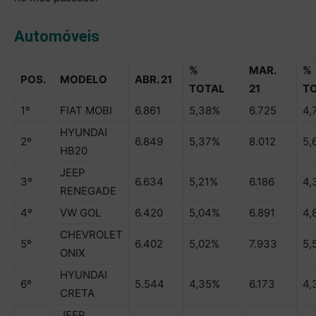
Automóveis
%
MAR.
%
POS.
MODELO
ABR. 21
TOTAL
21
T
1º
FIAT MOBI
6.861
5,38%
6.725
4,
HYUNDAI
2º
6.849
5,37%
8.012
5,
HB20
JEEP
3º
6.634
5,21%
6.186
4,
RENEGADE
4º
VW GOL
6.420
5,04%
6.891
4,
CHEVROLET
5º
6.402
5,02%
7.933
5,
ONIX
HYUNDAI
6º
5.544
4,35%
6.173
4,
CRETA
JEEP