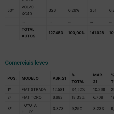
VOLVO
50º
326
0,26%
351
0,
XC40
…
…
…
…
…
…
TOTAL
127.453
100,00%
141.928
1
AUTOS
Comerciais leves
%
MAR.
POS.
MODELO
ABR. 21
TOTAL
21
T
1º
FIAT STRADA
12.581
34,52%
10.268
2
2º
FIAT TORO
6.682
18,33%
6.708
1
TOYOTA
3º
3.373
9,25%
3.233
9
HILUX