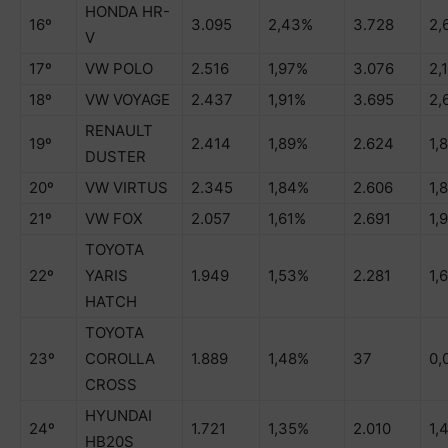
HONDA HR-
16º
3.095
2,43%
3.728
2,
V
17º
VW POLO
2.516
1,97%
3.076
2,
18º
VW VOYAGE
2.437
1,91%
3.695
2,
RENAULT
19º
2.414
1,89%
2.624
1,
DUSTER
20º
VW VIRTUS
2.345
1,84%
2.606
1,
21º
VW FOX
2.057
1,61%
2.691
1,
TOYOTA
22º
YARIS
1.949
1,53%
2.281
1,
HATCH
TOYOTA
23º
COROLLA
1.889
1,48%
37
0,
CROSS
HYUNDAI
24º
1.721
1,35%
2.010
1,
HB20S