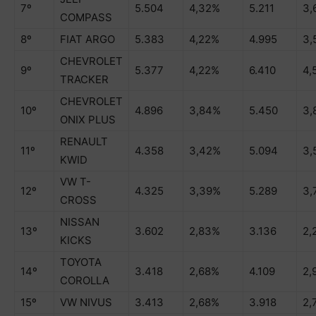
7º
5.504
4,32%
5.211
3,
COMPASS
8º
FIAT ARGO
5.383
4,22%
4.995
3,
CHEVROLET
9º
5.377
4,22%
6.410
4,
TRACKER
CHEVROLET
10º
4.896
3,84%
5.450
3,
ONIX PLUS
RENAULT
11º
4.358
3,42%
5.094
3,
KWID
VW T-
12º
4.325
3,39%
5.289
3,
CROSS
NISSAN
13º
3.602
2,83%
3.136
2,
KICKS
TOYOTA
14º
3.418
2,68%
4.109
2,
COROLLA
15º
VW NIVUS
3.413
2,68%
3.918
2,