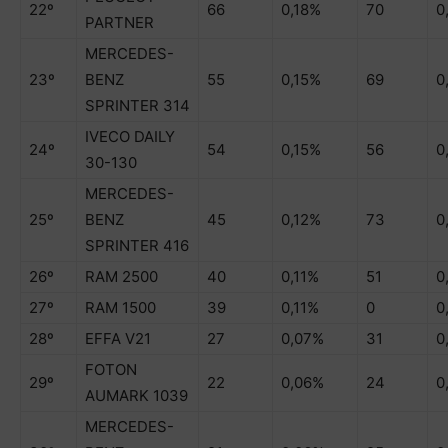
22º
66
0,18%
70
0
PARTNER
MERCEDES-
23º
BENZ
55
0,15%
69
0
SPRINTER 314
IVECO DAILY
24º
54
0,15%
56
0
30-130
MERCEDES-
25º
BENZ
45
0,12%
73
0
SPRINTER 416
26º
RAM 2500
40
0,11%
51
0
27º
RAM 1500
39
0,11%
0
0
28º
EFFA V21
27
0,07%
31
0
FOTON
29º
22
0,06%
24
0
AUMARK 1039
MERCEDES-