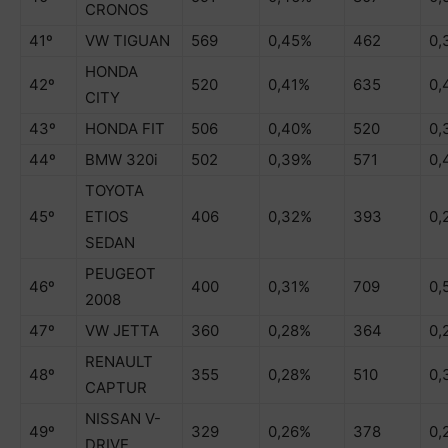
CRONOS
41º
VW TIGUAN
569
0,45%
462
0,
HONDA
42º
520
0,41%
635
0,
CITY
43º
HONDA FIT
506
0,40%
520
0,
44º
BMW 320i
502
0,39%
571
0,
TOYOTA
45º
ETIOS
406
0,32%
393
0,
SEDAN
PEUGEOT
46º
400
0,31%
709
0,
2008
47º
VW JETTA
360
0,28%
364
0,
RENAULT
48º
355
0,28%
510
0,
CAPTUR
NISSAN V-
49º
329
0,26%
378
0,
DRIVE