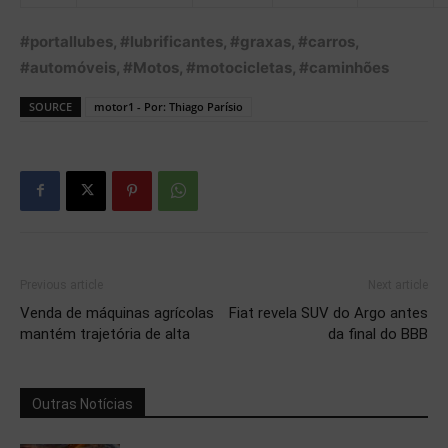
#portallubes, #lubrificantes, #graxas, #carros,
#automóveis, #Motos, #motocicletas, #caminhões
SOURCE
motor1 - Por: Thiago Parísio
Previous article
Next article
Venda de máquinas agrícolas
Fiat revela SUV do Argo antes
mantém trajetória de alta
da final do BBB
Outras Notícias