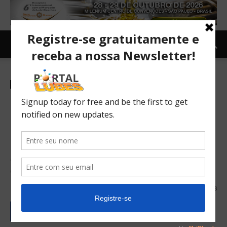
Carro e Moto
Carro
Notícias
Mercado
TOPNEWS
Carros mais vendidos em
abril: Mobi lidera pela 1ª vez
no Brasil
No geral, a Strada ficou na liderança; Onix aparece apenas
em 7º
05/05/2021
173