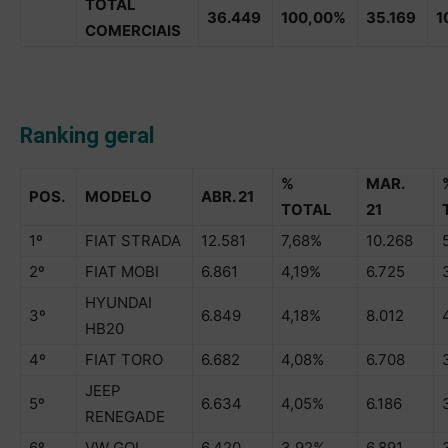
TOTAL
36.449
100,00%
35.169
1
COMERCIAIS
Ranking geral
%
MAR.
POS.
MODELO
ABR. 21
TOTAL
21
1º
FIAT STRADA
12.581
7,68%
10.268
2º
FIAT MOBI
6.861
4,19%
6.725
HYUNDAI
3º
6.849
4,18%
8.012
HB20
4º
FIAT TORO
6.682
4,08%
6.708
JEEP
5º
6.634
4,05%
6.186
RENEGADE
6º
VW GOL
6.420
3,92%
6.891