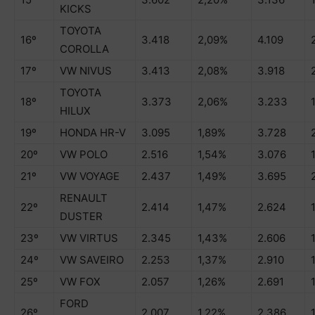
KICKS
TOYOTA
16º
3.418
2,09%
4.109
COROLLA
17º
VW NIVUS
3.413
2,08%
3.918
TOYOTA
18º
3.373
2,06%
3.233
HILUX
19º
HONDA HR-V
3.095
1,89%
3.728
20º
VW POLO
2.516
1,54%
3.076
21º
VW VOYAGE
2.437
1,49%
3.695
RENAULT
22º
2.414
1,47%
2.624
DUSTER
23º
VW VIRTUS
2.345
1,43%
2.606
24º
VW SAVEIRO
2.253
1,37%
2.910
25º
VW FOX
2.057
1,26%
2.691
FORD
26º
2.007
1,22%
2.386