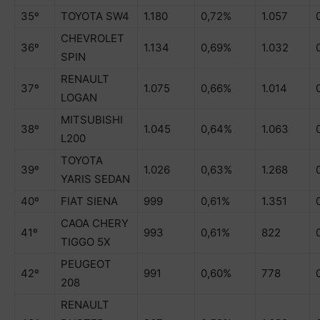
35º
TOYOTA SW4
1.180
0,72%
1.057
CHEVROLET
36º
1.134
0,69%
1.032
SPIN
RENAULT
37º
1.075
0,66%
1.014
LOGAN
MITSUBISHI
38º
1.045
0,64%
1.063
L200
TOYOTA
39º
1.026
0,63%
1.268
YARIS SEDAN
40º
FIAT SIENA
999
0,61%
1.351
CAOA CHERY
41º
993
0,61%
822
TIGGO 5X
PEUGEOT
42º
991
0,60%
778
208
RENAULT