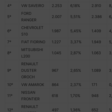
4º
VW SAVEIRO
2.253
6,18%
2.910
8
FORD
5º
2.007
5,51%
2.386
6
RANGER
CHEVROLET
6º
1.987
5,45%
1.409
4
S10
7º
FIAT FIORINO
1.227
3,37%
1.949
5
MITSUBISHI
8º
1.045
2,87%
1.063
3
L200
RENAULT
9º
DUSTER
967
2,65%
1.089
3
OROCH
10º
VW AMAROK
864
2,37%
171
0
NISSAN
11º
618
1,70%
948
2
FRONTIER
RENAULT
12º
497
1,36%
652
1