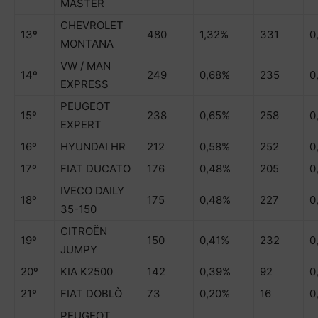
MASTER
CHEVROLET
13º
480
1,32%
331
0
MONTANA
VW / MAN
14º
249
0,68%
235
0
EXPRESS
PEUGEOT
15º
238
0,65%
258
0
EXPERT
16º
HYUNDAI HR
212
0,58%
252
0
17º
FIAT DUCATO
176
0,48%
205
0
IVECO DAILY
18º
175
0,48%
227
0
35-150
CITROËN
19º
150
0,41%
232
0
JUMPY
20º
KIA K2500
142
0,39%
92
0
21º
FIAT DOBLÒ
73
0,20%
16
0
PEUGEOT