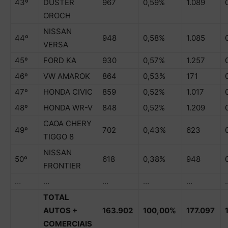
43º
DUSTER
967
0,59%
1.089
OROCH
NISSAN
44º
948
0,58%
1.085
VERSA
45º
FORD KA
930
0,57%
1.257
46º
VW AMAROK
864
0,53%
171
47º
HONDA CIVIC
859
0,52%
1.017
48º
HONDA WR-V
848
0,52%
1.209
CAOA CHERY
49º
702
0,43%
623
TIGGO 8
NISSAN
50º
618
0,38%
948
FRONTIER
…
…
…
…
…
TOTAL
AUTOS +
163.902
100,00%
177.097
COMERCIAIS