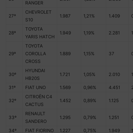
RANGER
CHEVROLET
27º
1.987
1,21%
1.409
S10
TOYOTA
28º
1.949
1,19%
2.281
YARIS HATCH
TOYOTA
29º
COROLLA
1.889
1,15%
37
CROSS
HYUNDAI
30º
1.721
1,05%
2.010
HB20S
31º
FIAT UNO
1.569
0,96%
4.451
CITROËN C4
32º
1.452
0,89%
1.125
CACTUS
RENAULT
33º
1.295
0,79%
1.251
SANDERO
34º
FIAT FIORINO
1.227
0,75%
1.949