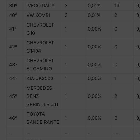
39º
IVECO DAILY
3
0,01%
19
0
40º
VW KOMBI
3
0,01%
2
0
CHEVROLET
41º
1
0,00%
0
0
C10
CHEVROLET
42º
1
0,00%
0
0
C1404
CHEVROLET
43º
1
0,00%
0
0
EL CAMINO
44º
KIA UK2500
1
0,00%
1
0
MERCEDES-
45º
BENZ
1
0,00%
2
0
SPRINTER 311
TOYOTA
46º
1
0,00%
3
0
BANDEIRANTE
…
…
…
…
…
…