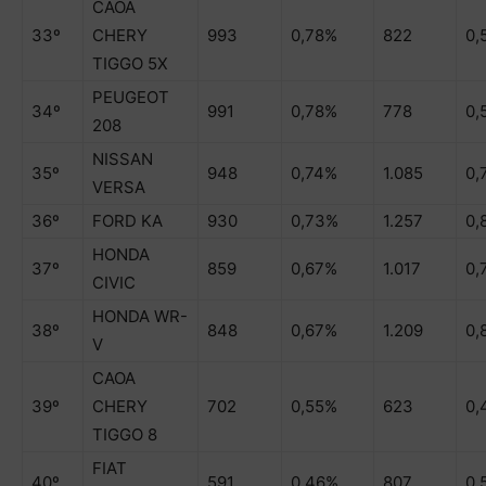
CAOA
33º
CHERY
993
0,78%
822
0,
TIGGO 5X
PEUGEOT
34º
991
0,78%
778
0,
208
NISSAN
35º
948
0,74%
1.085
0,
VERSA
36º
FORD KA
930
0,73%
1.257
0,
HONDA
37º
859
0,67%
1.017
0,
CIVIC
HONDA WR-
38º
848
0,67%
1.209
0,
V
CAOA
39º
CHERY
702
0,55%
623
0,
TIGGO 8
FIAT
40º
591
0,46%
807
0,