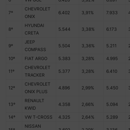
CHEVROLET
7º
6.402
3,91%
7.933
ONIX
HYUNDAI
8º
5.544
3,38%
6.173
CRETA
JEEP
9º
5.504
3,36%
5.211
COMPASS
10º
FIAT ARGO
5.383
3,28%
4.995
CHEVROLET
11º
5.377
3,28%
6.410
TRACKER
CHEVROLET
12º
4.896
2,99%
5.450
ONIX PLUS
RENAULT
13º
4.358
2,66%
5.094
KWID
14º
VW T-CROSS
4.325
2,64%
5.289
NISSAN
15º
3.602
2,20%
3.136