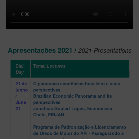
Apresentações 2021 /
2021 Presentations
Dia/
Tema/
Lectures
Day
21 de
O panorama econômico brasileiro e suas
junho
perspectivas
/
Brazilian Economic Panorama and its
June
perspectives
21
Jonathas Goulart Lopes
, Economista
Chefe, FIRJAN
Programa de Padronização e Licenciamento
de Óleos de Motor do API - Assegurando a