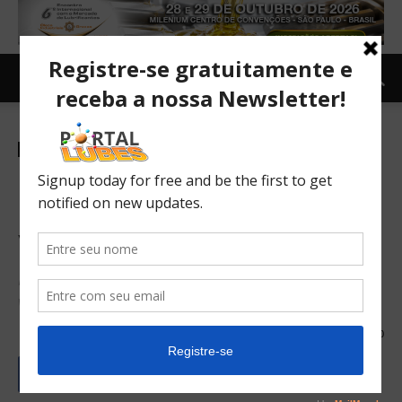
Carro e Moto
Carro
TOPNEWS
Nissan desembarca
primeiras unidades do novo
Versa mexicano no Brasil
Nova geração do sedã compacto é importada do México e
virá para disputar faixa mais cara do segmento
20/10/2020
250