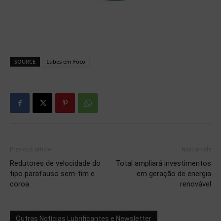
SOURCE
Lubes em Foco
Previous article
Next article
Redutores de velocidade do
Total ampliará investimentos
tipo parafauso sem-fim e
em geração de energia
coroa
renovável
Outras Notícias Lubrificantes e Newsletter