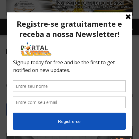
Newsletter
Lubrificantes
Notícias
TOPNEWS
Mercado de lubrificantes em
agosto tem ótimo
desempenho
30/09/2020
802