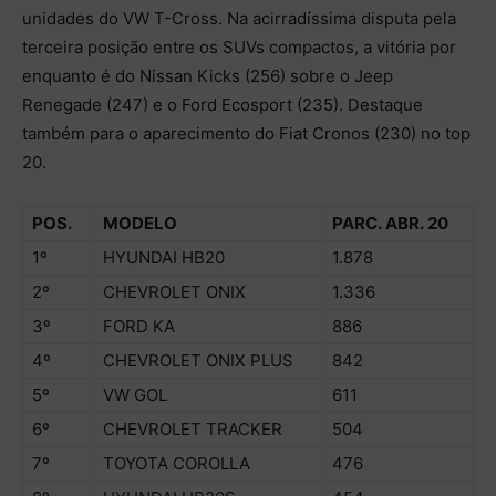
unidades do VW T-Cross. Na acirradíssima disputa pela
terceira posição entre os SUVs compactos, a vitória por
enquanto é do Nissan
Kicks
(256) sobre o Jeep
Renegade (247) e o Ford
Ecosport
(235).
Destaque
também para o aparecimento do Fiat Cronos (230) no top
20.
POS.
MODELO
PARC.
ABR
.
20
1º
HYUNDAI HB20
1.8
78
2º
CHEVROLET ONIX
1.
336
3º
FORD KA
886
4º
CHEVROLET ONIX PLUS
842
5º
VW GOL
611
6º
CHEVROLET TRACKER
504
7º
TOYOTA COROLLA
476