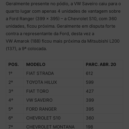
Geralmente presente no pódio, a VW Saveiro caiu para o
quarto lugar com apenas 4 unidades de vantagem sobre
a Ford Ranger (399 x 395) – a Chevrolet S10, com 360
unidades, ficou próxima. Geralmente em disputa forte
contra a representante da Ford, desta vez a
VW
Amarok
(188) ficou mais próxima da Mitsubishi L200
(137), a 9ª colocada.
POS.
MODELO
PARC.
ABR
.
20
1º
FIAT
STRADA
612
2º
TOYOTA HILUX
599
3º
FIAT TORO
427
4º
VW SAVEIRO
399
5º
FORD RANGER
395
6º
CHEVROLET S10
360
7º
CHEVROLET MONTANA
198