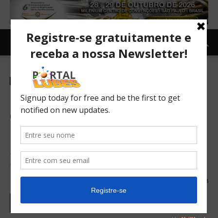
Carro e Moto
Carro
TOPNEWS
Novo Tracker já lidera vendas
de SUVs na 1ª quinzena de
abril
HB20 tira Onix da ponta e Hilux ameaça Strada entre os
comerciais leves; veja ranking
16/04/2020
248