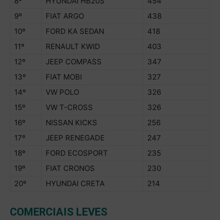
8º
HYUNDAI HB20S
454
9º
FIAT ARGO
438
10º
FORD KA SEDAN
418
11º
RENAULT KWID
403
12º
JEEP COMPASS
347
13º
FIAT MOBI
327
1
4
º
VW POLO
326
1
5
º
VW T-CROSS
326
1
6
º
NISSAN KICKS
256
17º
JEEP RENEGADE
247
18º
FORD ECOSPORT
235
19º
FIAT CRONOS
230
20º
HYUNDAI CRETA
214
COMERCIAIS LEVES