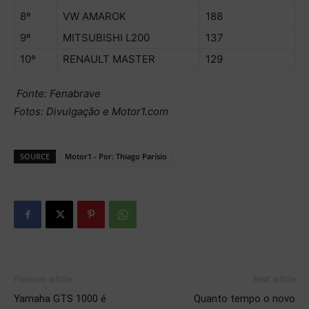
8º
VW AMAROK
188
9º
MITSUBISHI L200
137
10º
RENAULT MASTER
129
Fonte: Fenabrave
Fotos: Divulgação e Motor1.com
SOURCE
Motor1 - Por: Thiago Parísio
Previous article
Next article
Yamaha GTS 1000 é
Quanto tempo o novo