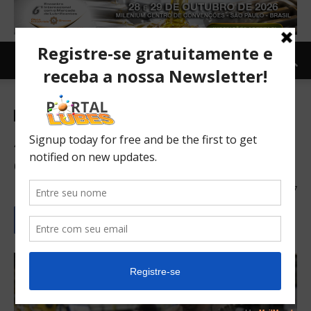
Indústria
TOPNEWS
Atividade industrial segue
enfraquecida, aponta CNI
24/10/2018
147