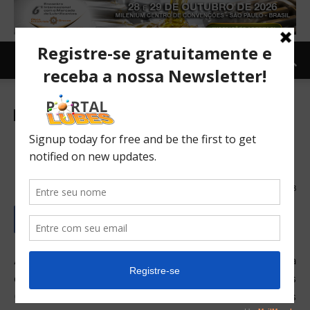
Combustíveis
TOPNEWS
Petrobras decide manter
preços de diesel e gasolina
03/04/2017
218
A Petrobras anunciou que, de acordo com a sua política
de preços, o Grupo Executivo de Mercado e Preços
(GEMP) da empresa, após avaliação, decidiu manter os