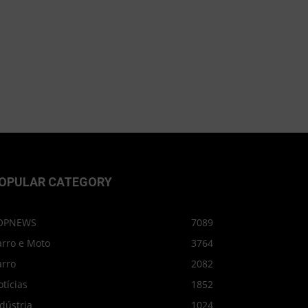
OPULAR CATEGORY
OPNEWS
7089
arro e Moto
3764
arro
2082
tícias
1852
dústria
1024