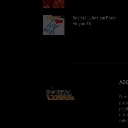
Revista Lubes em Foco –
Edição 85
AB
Fund
publ
prof
entr
fold