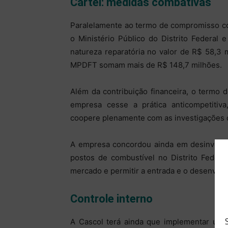
Cartel: medidas combativas
Paralelamente ao termo de compromisso c
o Ministério Público do Distrito Federal
natureza reparatória no valor de R$ 58,3
MPDFT somam mais de R$ 148,7 milhões.
Além da contribuição financeira, o termo
empresa cesse a prática anticompetitiva
coopere plenamente com as investigações d
A empresa concordou ainda em desinvestir 
postos de combustível no Distrito Federa
mercado e permitir a entrada e o desenvolv
Controle interno
A Cascol terá ainda que implementar um 