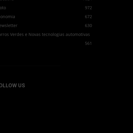
oto
972
conomia
672
ewsletter
630
arros Verdes e Novas tecnologias automotivas
561
OLLOW US