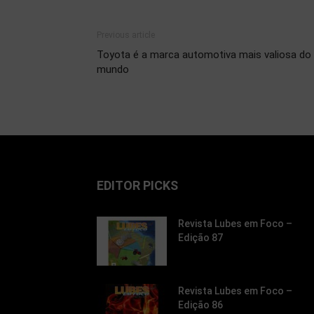
Previous article
Toyota é a marca automotiva mais valiosa do
mundo
EDITOR PICKS
Revista Lubes em Foco –
Edição 87
Revista Lubes em Foco –
Edição 86