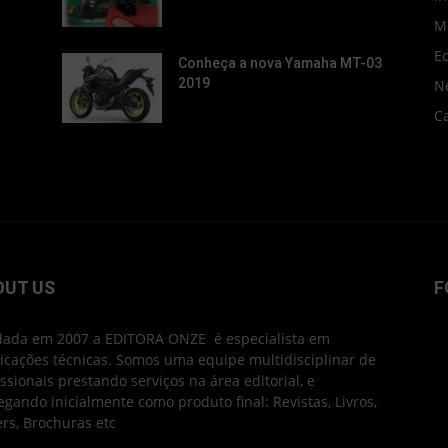
M
E
Conheça a nova Yamaha MT-03
2019
N
C
OUT US
F
ada em 2007 a EDITORA ONZE é especialista em
icações técnicas. Somos uma equipe multidisciplinar de
issionais prestando serviços na área editorial, e
egando inicialmente como produto final: Revistas, Livros,
ers, Brochuras etc