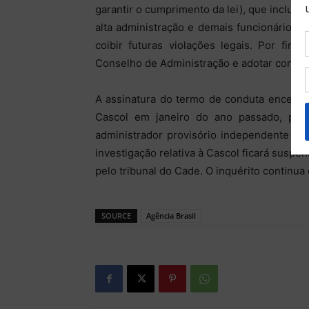
garantir o cumprimento da lei), que inclui 
alta administração e demais funcionários 
coibir futuras violações legais. Por fim,
Conselho de Administração e adotar control
A assinatura do termo de conduta encerra
Cascol em janeiro do ano passado, po
administrador provisório independente pa
investigação relativa à Cascol ficará suspe
pelo tribunal do Cade. O inquérito continua
SOURCE
Agência Brasil