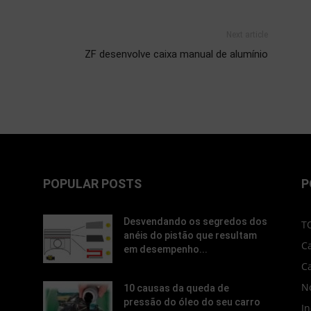
Next article
ZF desenvolve caixa manual de alumínio
POPULAR POSTS
P
Desvendando os segredos dos
T
anéis do pistão que resultam
C
em desempenho...
C
No
10 causas da queda de
pressão do óleo do seu carro
In