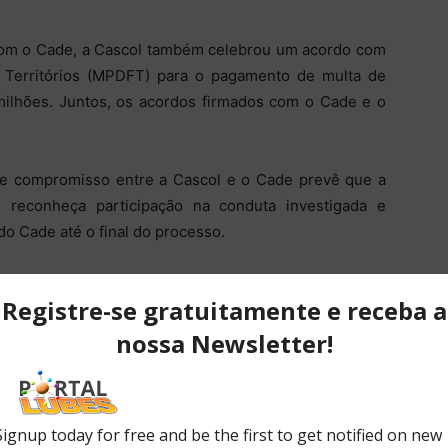
om o Cade, a Cascol também celebrou um acordo com
 e Territórios (MPDFT) para o pagamento de multa de
 milhões. Juntos, os acordos firmados com o Cade e o
 de compromisso entre a Cascol e o Cade prevê que a
, reconheça participação na conduta investigada e
o Cade até o final do processo.
ativos. Isso significa que ela diminuirá o número de
l. O objetivo da medida é reduzir a concentração do
imento de concorrentes no setor.
programa de compliance (conjunto de condutas para