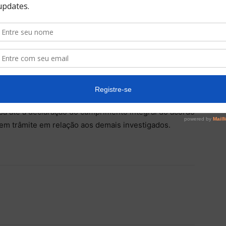
a elaboração de um Código de Ética e o envolvimento da
com a finalidade de readequar a conduta da empresa e
 ficou estabelecido que a Cascol deverá instituir um
es internos mais rigorosos.
 a medida preventiva adotada pelo Cade na gestão da
r meio da qual foi determinada a nomeação de um
ra a rede de postos da empresa. Com a celebração, a
nsa até a declaração do cumprimento integral do acordo
 em trâmite em relação aos demais investigados.