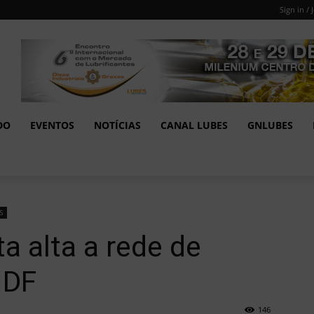
Sign in / 
DO
EVENTOS
NOTÍCIAS
CANAL LUBES
GNLUBES
S
a alta a rede de
 DF
146