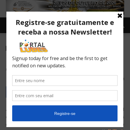
Newsletter
Geral
Petrobras faz aliança
estratégica com a Total
02/03/2017
218
A Petrobras assinou nesta terça-feira (28/2) com a Total
os contratos de compra e venda relacionados aos ativos
da Aliança Estratégica definidos no Acordo Geral de