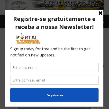
Combustíveis
Standard & Poor’s melhora a
classificação da Petrobras
13/02/2017
207
Standard & Poor’s