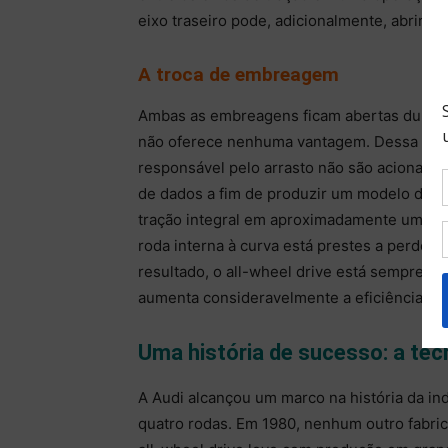
eixo traseiro pode, adicionalmente, abrir a 
A troca de embreagem
Ambas as embreagens ficam abertas durant
não oferece nenhuma vantagem. Dessa forma
responsável pelo arrasto não são acionadas
de dados a fim de produzir um modelo do es
tração integral em aproximadamente um seg
roda interna à curva está prestes a perder 
resultado, o all-wheel drive está sempre p
aumenta consideravelmente a eficiência sem
Uma história de sucesso: a tec
A Audi alcançou um marco na história da in
quatro rodas. Em 1980, nenhum outro fabri