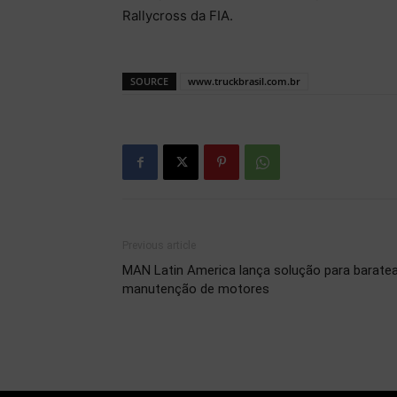
Rallycross da FIA.
SOURCE
www.truckbrasil.com.br
Previous article
MAN Latin America lança solução para baratea
manutenção de motores