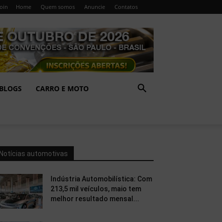
Join
Home
Quem somos
Anuncie
Contatos
BLOGS
CARRO E MOTO
Notícias automotivas
Indústria Automobilística: Com
213,5 mil veículos, maio tem
melhor resultado mensal...