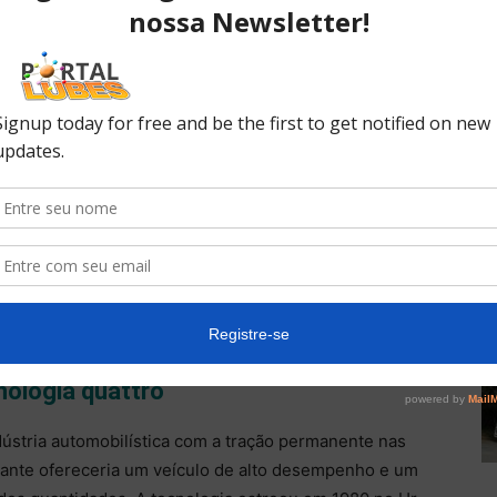
conexão às rodas traseiras.
e o momento de condução quando o all-wheel drive
, as peças do sistema de transmissão traseiro
. A unidade de controle do sistema usa uma infinidade
tado do veículo, antecipando a atuação do sistema de
undo. Caso o sistema detecte, por exemplo, que a
aderência, alterna para o all-wheel drive. Como
ronto quando for necessário. Esse novo conceito
 diminuir a tração ou a dinâmica de condução.
nologia quattro
dústria automobilística com a tração permanente nas
cante ofereceria um veículo de alto desempenho e um