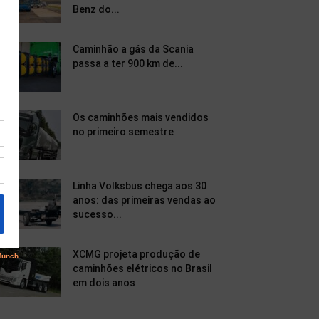
Benz do...
Caminhão a gás da Scania
passa a ter 900 km de...
Os caminhões mais vendidos
no primeiro semestre
Linha Volksbus chega aos 30
anos: das primeiras vendas ao
sucesso...
XCMG projeta produção de
caminhões elétricos no Brasil
em dois anos