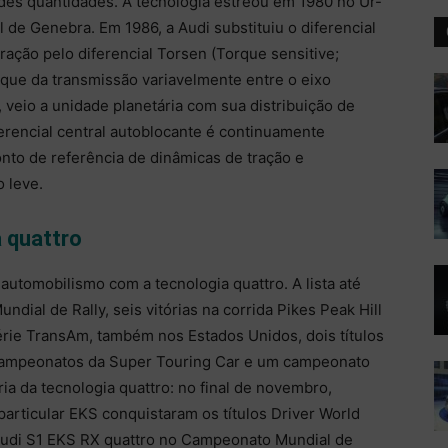
des quantidades. A tecnologia estreou em 1980 no Ur-
 de Genebra. Em 1986, a Audi substituiu o diferencial
ração pelo diferencial Torsen (Torque sensitive;
orque da transmissão variavelmente entre o eixo
, veio a unidade planetária com sua distribuição de
ferencial central autoblocante é continuamente
nto de referência de dinâmicas de tração e
 leve.
 quattro
automobilismo com a tecnologia quattro. A lista até
ndial de Rally, seis vitórias na corrida Pikes Peak Hill
érie TransAm, também nos Estados Unidos, dois títulos
campeonatos da Super Touring Car e um campeonato
ria da tecnologia quattro: no final de novembro,
particular EKS conquistaram os títulos Driver World
di S1 EKS RX quattro no Campeonato Mundial de