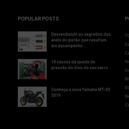
POPULAR POSTS
P
Desvendando os segredos dos
T
anéis do pistão que resultam
C
em desempenho...
C
No
10 causas da queda de
pressão do óleo do seu carro
In
M
E
Conheça a nova Yamaha MT-03
2019
N
C