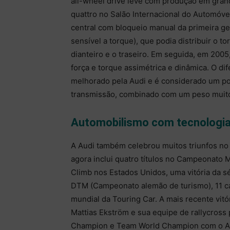
all-wheel drive leve com produção em gran
quattro no Salão Internacional do Automóvel
central com bloqueio manual da primeira ge
sensível a torque), que podia distribuir o t
dianteiro e o traseiro. Em seguida, em 2005
força e torque assimétrica e dinâmica. O di
melhorado pela Audi e é considerado um po
transmissão, combinado com um peso muito
Automobilismo com tecnologia
A Audi também celebrou muitos triunfos no 
agora inclui quatro títulos no Campeonato Mu
Climb nos Estados Unidos, uma vitória da s
DTM (Campeonato alemão de turismo), 11 
mundial da Touring Car. A mais recente vitó
Mattias Ekström e sua equipe de rallycross 
Champion e Team World Champion com o Au