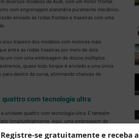
 em diversos modelos da Audi, com um motor frontal
junto com engrenagem planetária puramente mecânico.
issão enviado às rodas frontais e traseiras com uma
ás.
 no eixo traseiro dos modelos com motores mais
rque entre as rodas traseiras por meio de dois
ada um com uma embreagem de discos múltiplos
 extremos, quase todo torque é enviado a uma única
o para dentro da curva, eliminando chances de
 quattro com tecnologia ultra
 a unidade quattro com tecnologia ultra. É também
nado longitudinalmente. Aqui, uma embreagem de
inal da transmissão, distribui variavelmente o torque
o all-wheel drive. Um desacoplador no diferencial do