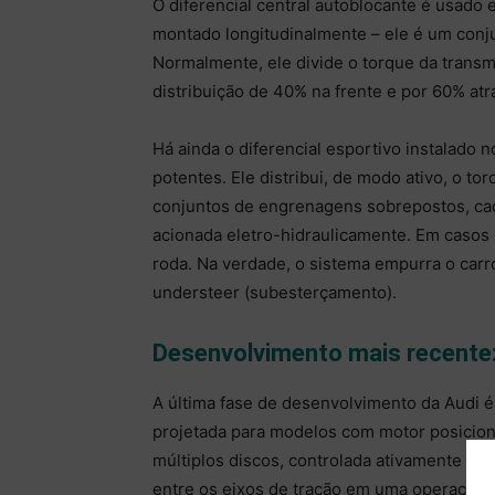
O diferencial central autoblocante é usado
montado longitudinalmente – ele é um con
Normalmente, ele divide o torque da transm
distribuição de 40% na frente e por 60% atr
Há ainda o diferencial esportivo instalado
potentes. Ele distribui, de modo ativo, o to
conjuntos de engrenagens sobrepostos, c
acionada eletro-hidraulicamente. Em casos
roda. Na verdade, o sistema empurra o carr
understeer (subesterçamento).
Desenvolvimento mais recente:
A última fase de desenvolvimento da Audi é
projetada para modelos com motor posicio
múltiplos discos, controlada ativamente no f
entre os eixos de tração em uma operação d