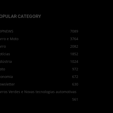
OPULAR CATEGORY
OPNEWS
7089
arro e Moto
3764
arro
2082
tícias
1852
dústria
1024
oto
972
conomia
672
ewsletter
630
arros Verdes e Novas tecnologias automotivas
561