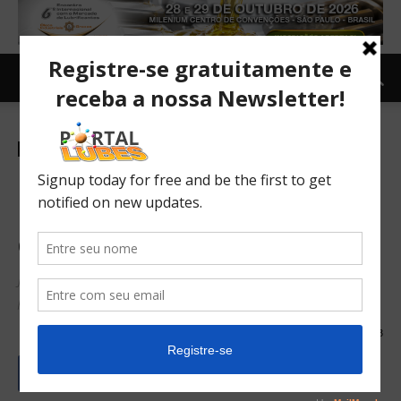
Carro e Moto
Carro
Notícias
GM e Honda investem
pesado em célula de
combustível
Joint venture que fará baterias a hidrogênio vai operar a
partir de 2020
31/01/2017
603