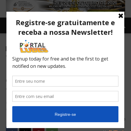
Notícias
Veículos elétricos –
Petroleiras e montadoras
divergem em debate sobre
veículos elétricos
Indústria Automotiva ou de Petróleo, qual delas tem a visão
correta?
09/12/2016
470