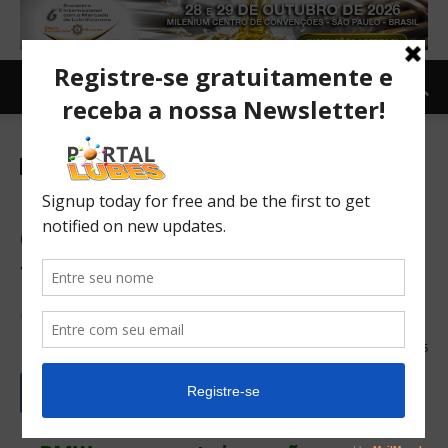
Canal Lubes
Carro e Moto
Moto
BMW apresenta novo
conceito de moto que não
tomba
Innovações de conceitos para motocicletas
13/10/2016
485