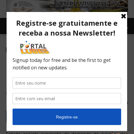
Mercado
Internacional
Newsletter
Demanda de lubrificantes
nos EUA pode chegar a 9
milhões de metros cúbicos
em 2020
02/05/2016
294