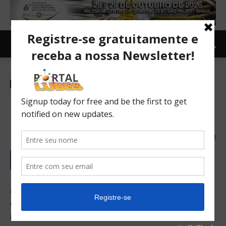
Mercado
Internacional
Newsletter
Cargill recompra unidade de
parafina natural da Elevance
02/05/2016
292
A Cargill anuncia que adquiriu a NatureWax, fornecedora
de ceras naturais à base de vegetais, líder de mercado,
para ajudar os fabricantes de velas
premium
na América