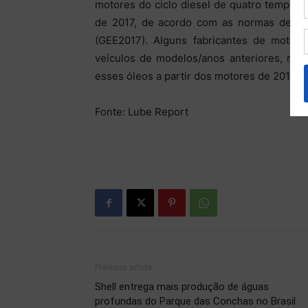
motores do ciclo diesel de quatro tempos 
de 2017, de acordo com as normas de emi
(GEE2017). Alguns fabricantes de moto
veículos de modelos/anos anteriores, mas
esses óleos a partir dos motores de 2017.
Fonte: Lube Report
Previous article
Shell entrega mais produção de águas
profundas do Parque das Conchas no Brasil