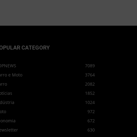
OPULAR CATEGORY
OPNEWS
7089
arro e Moto
3764
arro
2082
tícias
1852
dústria
1024
oto
972
conomia
672
ewsletter
630