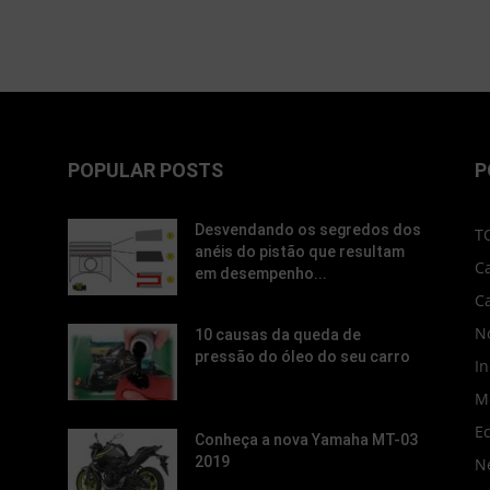
POPULAR POSTS
P
Desvendando os segredos dos
T
anéis do pistão que resultam
C
em desempenho...
C
No
10 causas da queda de
pressão do óleo do seu carro
In
M
E
Conheça a nova Yamaha MT-03
2019
N