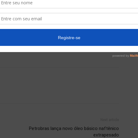
e alta velocidade, projetados para atender os modelos
ssões de gases de efeito estufa, em auto-estradas
res podem recomendar os óleos API FA-4 para seus
 é mais provável que os fabricantes irão recomendar
Next article
Petrobras lança novo óleo básico naftênico
extrapesado