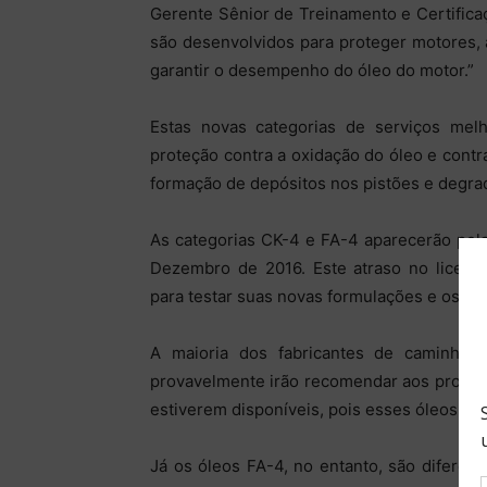
Gerente Sênior de Treinamento e Certific
são desenvolvidos para proteger motores,
garantir o desempenho do óleo do motor.”
Estas novas categorias de serviços mel
proteção contra a oxidação do óleo e contra
formação de depósitos nos pistões e degrad
As categorias CK-4 e FA-4 aparecerão pel
Dezembro de 2016. Este atraso no licen
para testar suas novas formulações e os d
A maioria dos fabricantes de caminhõ
provavelmente irão recomendar aos proprie
estiverem disponíveis, pois esses óleos irã
Já os óleos FA-4, no entanto, são diferen