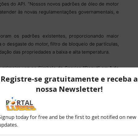
ações do API. “Nossos novos padrões de óleo de motor
 atender às novas regulamentações governamentais, e
horam os padrões existentes, proporcionando maior
 o desgaste do motor, filtro de bloqueio de partículas,
ação das propriedades a baixa e alta temperatura.
a primeira vez no Símbolo do Serviço “Donut” em 1 de
ciamento permite que os comerciantes tenham tempo
eixem prontos para o mercado.
es que recomendam os óleos licenciados API CJ-4
tários o uso de óleos licenciados API CK-4, assim que
o proteger melhor os motores diesel de hoje.
tes, pois são especificamente formulados para uso em