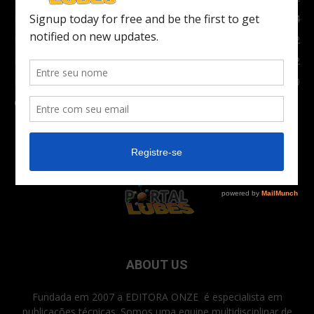
Indústria
1024
Moto
972
Economia
672
Newsletter
630
Carros Verdes e Novas tecnologias automotivas
561
ABOUT US
Fundada em 2007 a EDITORA ONZE é especialista em
publicações técnicas. Somos uma equipe multidisciplinar de