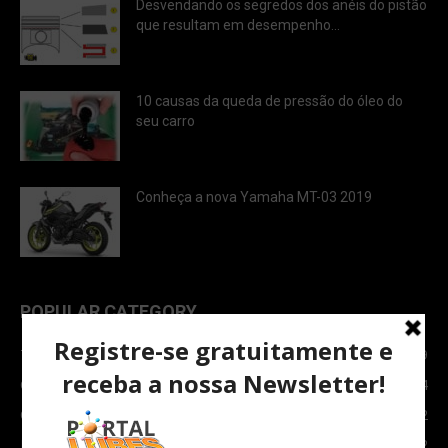
Desvendando os segredos dos anéis do pistão
que resultam em desempenho...
10 causas da queda de pressão do óleo do
seu carro
Conheça a nova Yamaha MT-03 2019
POPULAR CATEGORY
TOPNEWS
7089
Carro e Moto
3764
Carro
2082
Notícias
1852