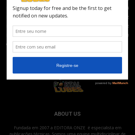
Indústria
1024
Moto
972
Economia
672
Newsletter
630
Carros Verdes e Novas tecnologias automotivas
561
ABOUT US
Fundada em 2007 a EDITORA ONZE é especialista em
publicações técnicas. Somos uma equipe multidisciplinar de