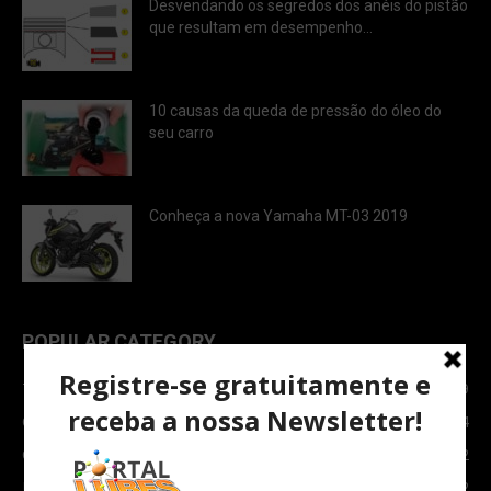
Desvendando os segredos dos anéis do pistão
que resultam em desempenho...
10 causas da queda de pressão do óleo do
seu carro
Conheça a nova Yamaha MT-03 2019
POPULAR CATEGORY
TOPNEWS
7089
Carro e Moto
3764
Carro
2082
Notícias
1852