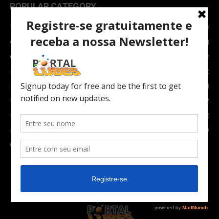
POPULAR CATEGORY
TOPNEWS
7089
Carro e Moto
3764
Carro
2082
Notícias
1852
Indústria
1024
Moto
972
Economia
672
Newsletter
630
Carros Verdes e Novas tecnologias automotivas
561