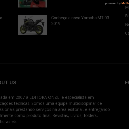
M
E
ão
Conheça a nova Yamaha MT-03
2019
N
Ca
OUT US
F
ada em 2007 a EDITORA ONZE é especialista em
icações técnicas. Somos uma equipe multidisciplinar de
issionais prestando serviços na área editorial, e entregando
ialmente como produto final: Revistas, Livros, folders,
huras etc