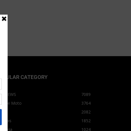
OPULAR CATEGORY
OPNEWS
7089
arro e Moto
3764
arro
2082
tícias
1852
dústria
1024