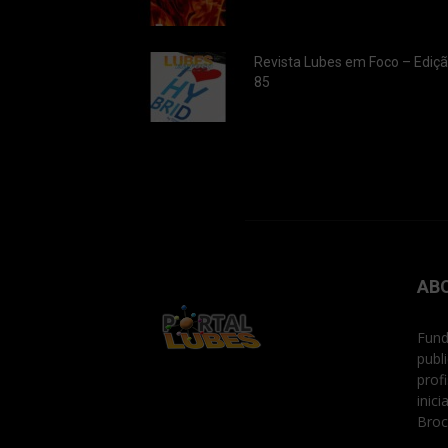
Revista Lubes em Foco – Ediç
85
AB
Fund
publ
prof
inic
Broc