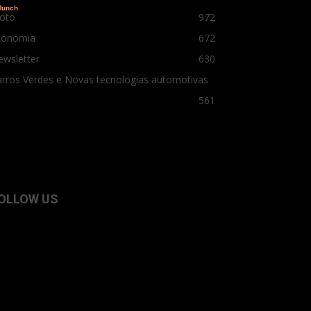
oto
972
conomia
672
ewsletter
630
rros Verdes e Novas tecnologias automotivas
561
OLLOW US