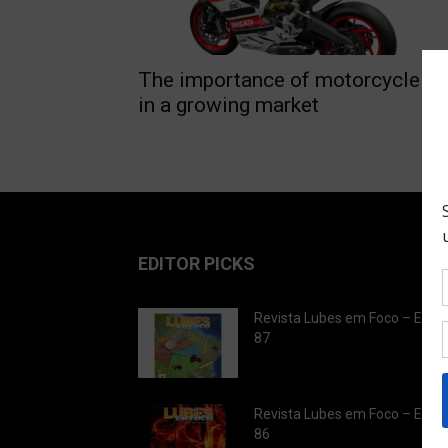
The importance of motorcycle oi
in a growing market
EDITOR PICKS
Revista Lubes em Foco – Ediç
87
Revista Lubes em Foco – Ediç
86