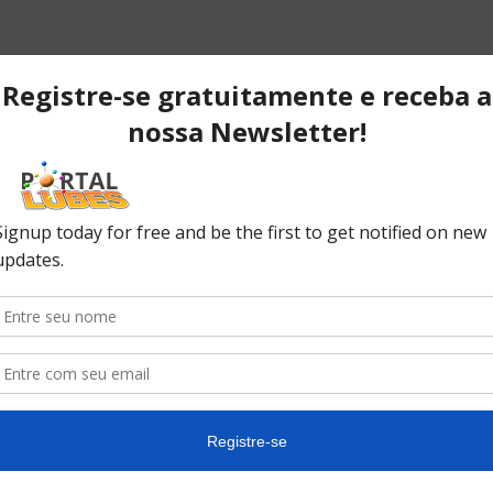
ls
POPULAR POSTS
P
ão
Desvendando os segredos dos
T
anéis do pistão que resultam em
C
desempenho...
C
No
ão
10 causas da queda de pressão
do óleo do seu carro
In