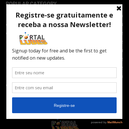
POPULAR CATEGORY
TOPNEWS
7089
Carro e Moto
3764
Carro
2082
Notícias
1852
Indústria
1024
Moto
972
Economia
672
Newsletter
630
Carros Verdes e Novas tecnologias automotivas
561