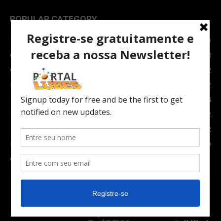
POPULAR CATEGORY
TOPNEWS
7089
Carro e Moto
3764
Carro
2082
Notícias
1852
Indústria
1024
Moto
972
Economia
672
Newsletter
630
Carros Verdes e Novas tecnologias automotivas
561