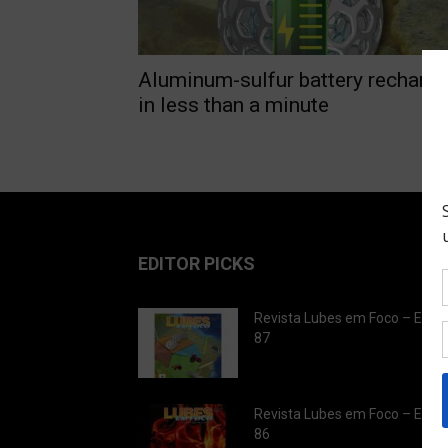
Aluminum-sulfur battery recharg
in less than a minute
EDITOR PICKS
Revista Lubes em Foco – Ediç
87
Revista Lubes em Foco – Ediç
86