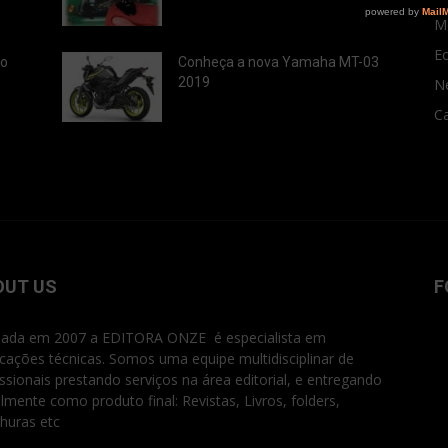
M
E
ão
Conheça a nova Yamaha MT-03
2019
N
Ca
OUT US
F
ada em 2007 a EDITORA ONZE é especialista em
icações técnicas. Somos uma equipe multidisciplinar de
issionais prestando serviços na área editorial, e entregando
ialmente como produto final: Revistas, Livros, folders,
huras etc