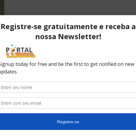
es
POPULAR POSTS
P
ão
Desvendando os segredos dos
T
anéis do pistão que resultam em
C
desempenho...
C
No
ão
10 causas da queda de pressão
do óleo do seu carro
In