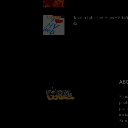
Revista Lubes em Foco – Ediç
85
AB
Fund
publ
prof
inic
Broc