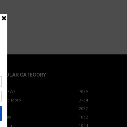
OPULAR CATEGORY
OPNEWS
7089
arro e Moto
3764
arro
2082
tícias
1852
dústria
1024