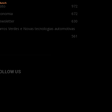
oto
972
conomia
672
ewsletter
630
rros Verdes e Novas tecnologias automotivas
561
OLLOW US