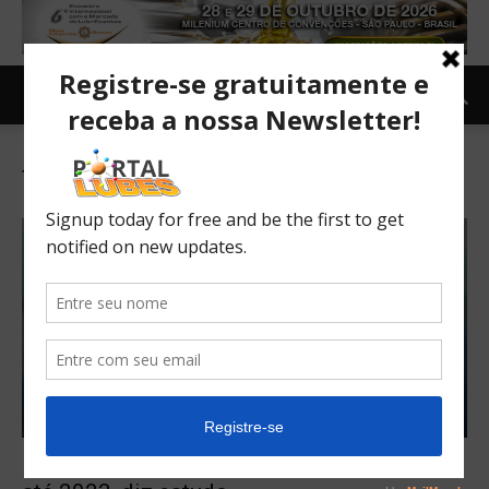
Tag: Internet móvel
Internet móvel ficará 3 vezes mais rápida