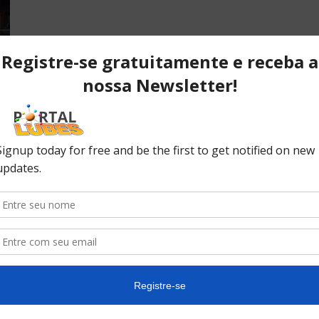
POPULAR POSTS
P
ão
Desvendando os segredos dos
T
anéis do pistão que resultam em
C
desempenho...
C
No
ão
10 causas da queda de pressão
do óleo do seu carro
In