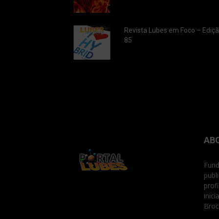
Revista Lubes em Foco – Ediç
85
AB
Fund
publ
prof
inic
Broc