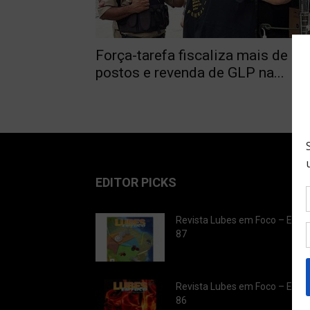
Força-tarefa fiscaliza mais de 80
postos e revenda de GLP na...
EDITOR PICKS
Revista Lubes em Foco – Ediç
87
Revista Lubes em Foco – Ediç
86