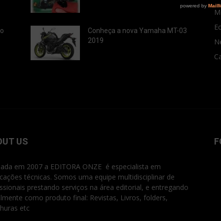
M
E
ão
Conheça a nova Yamaha MT-03
2019
N
Ca
OUT US
F
ada em 2007 a EDITORA ONZE é especialista em
icações técnicas. Somos uma equipe multidisciplinar de
issionais prestando serviços na área editorial, e entregando
ialmente como produto final: Revistas, Livros, folders,
huras etc