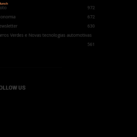
oto
972
conomia
672
ewsletter
630
rros Verdes e Novas tecnologias automotivas
561
OLLOW US