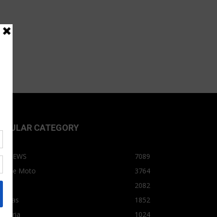
OPULAR CATEGORY
OPNEWS
7089
arro e Moto
3764
arro
2082
tícias
1852
dústria
1024