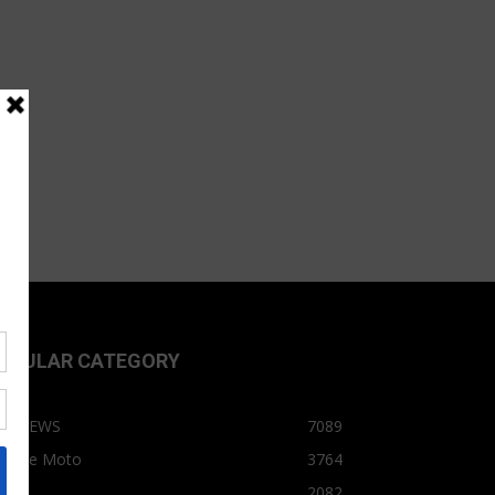
OPULAR CATEGORY
OPNEWS
7089
arro e Moto
3764
arro
2082