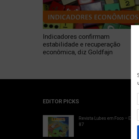
Indicadores confirmam
estabilidade e recuperação
econômica, diz Goldfajn
EDITOR PICKS
Revista Lubes em Foco – Ediç
87