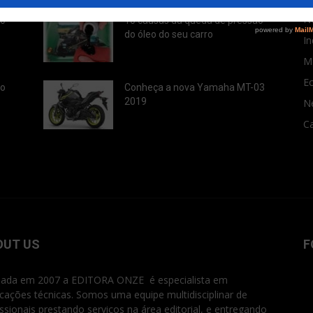
No
ão
10 causas da queda de pressão
do óleo do seu carro
In
M
E
ão
Conheça a nova Yamaha MT-03
2019
N
Ca
OUT US
F
ada em 2007 a EDITORA ONZE é especialista em
icações técnicas. Somos uma equipe multidisciplinar de
issionais prestando serviços na área editorial, e entregando