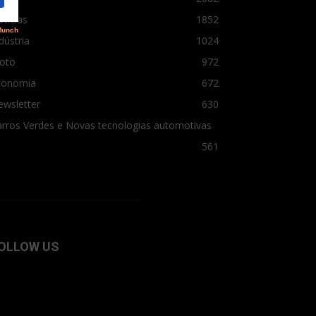
tícias
1852
dústria
1024
oto
972
conomia
672
ewsletter
630
rros Verdes e Novas tecnologias automotivas
561
OLLOW US