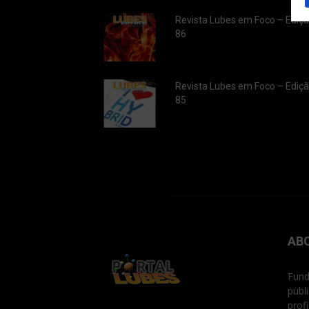
Revista Lubes em Foco – Ediç
86
Revista Lubes em Foco – Ediç
85
AB
Fund
publ
prof