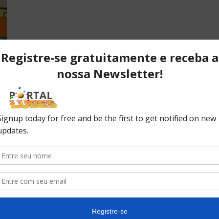
POPULAR POSTS
P
ão
Desvendando os segredos dos
T
anéis do pistão que resultam em
C
desempenho...
C